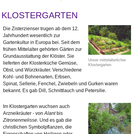
KLOSTERGARTEN
Die Zisterzienser trugen ab dem 12.
Jahrhundert wesentlich zur
Gartenkultur in Europa bei. Seit dem
frühen Mittelalter gehörten Gärten zur
Grundausstattung der Klöster. Sie
Unser mittelalterlicher
lieferten der Klosterküche Gemüse,
Klostergarten
Obst, und Würzkräuter. Verschiedene
Kohl- und Bohnenarten, Erbsen,
Spinat, Sellerie, Fenchel, Zwiebeln und Gurken waren
bekannt. Es gab Dill, Schnittlauch und Petersilie.
Im Klostergarten wuchsen auch
Arzneikräuter - von
Alant
bis
Zitronenmelisse
. Und es gab die
christlichen Symbolpflanzen, die
Eigenschaften von Heiligen oder